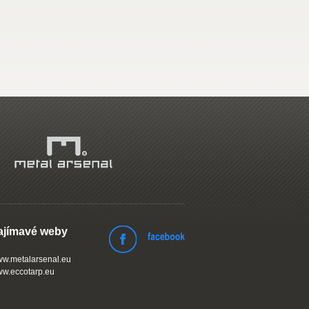
ajímavé weby
w.metalarsenal.eu
w.eccotarp.eu