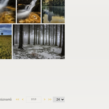
 záznamů
<<
<
2/13
>
>>