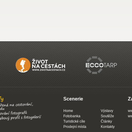
Scenerie
Z
Home
Výstavy
ww
Fotobanka
Soutěže
ww
Turistické cíle
Články
Prodejní místa
Kontakty