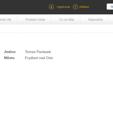
registrovat
přihlásit
tické cíle
Prodejní místa
Co se děje
Nápověda
Jméno
Tomas Pavlasek
Město
Frydlant nad Ostr.