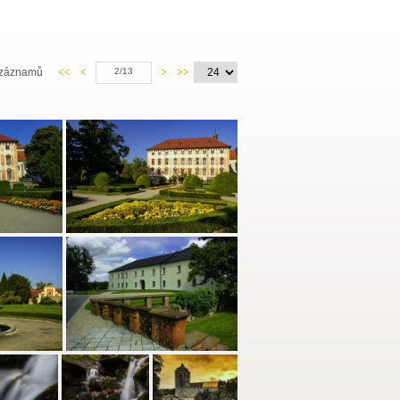
 záznamů
<<
<
2/13
>
>>