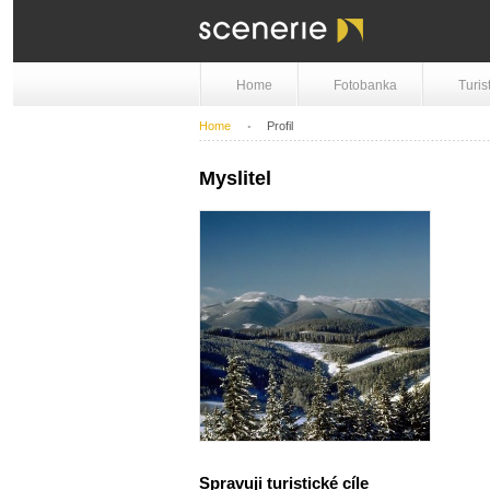
Home
Fotobanka
Turis
Home
Profil
Myslitel
Spravuji turistické cíle