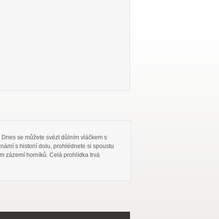
. Dnes se můžete svézt důlním vláčkem s
mí s historií dolu, prohlédnete si spoustu
m zázemí horníků. Celá prohlídka trvá