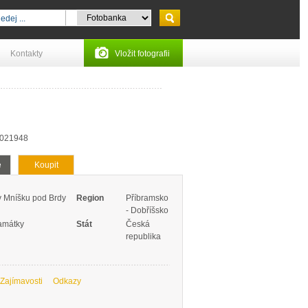
Kontakty
Vložit fotografii
7021948
e
Koupit
v Mníšku pod Brdy
Region
Příbramsko
- Dobříšsko
amátky
Stát
Česká
republika
Zajímavosti
Odkazy