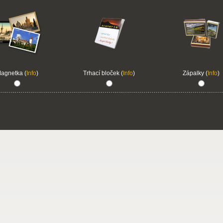
agnetka (
Info
)
Trhací bloček (
Info
)
Zápalky (
Info
)