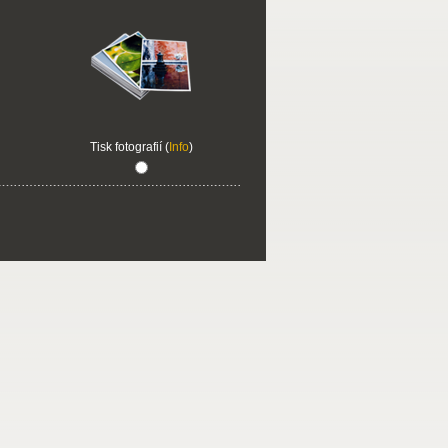
Tisk fotografií (
Info
)