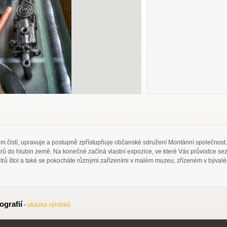
em čistí, upravuje a postupně zpřístupňuje občanské sdružení Montánní společnost
ů do hlubin země. Na konečné začíná vlastní expozice, ve které Vás průvodce sezná
etrů štol a také se pokocháte různými zařízeními v malém muzeu, zřízeném v bývalé
ografií
-
ukázka výrobků