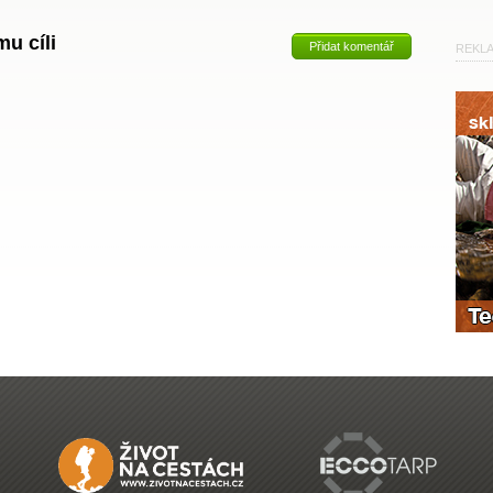
u cíli
Přidat komentář
REKL