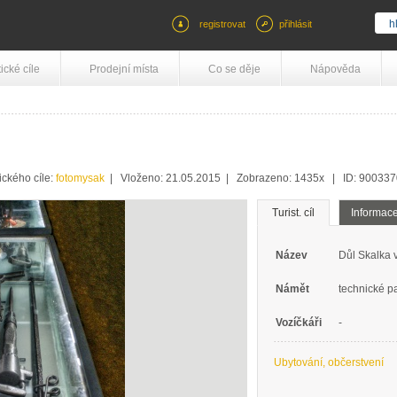
registrovat
přihlásit
tické cíle
Prodejní místa
Co se děje
Nápověda
ického cíle:
fotomysak
| Vloženo: 21.05.2015 | Zobrazeno: 1435x | ID: 90033
Turist. cíl
Informac
Název
Důl Skalka 
Námět
technické p
Vozíčkáři
-
Ubytování, občerstvení