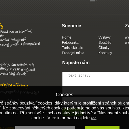
Scenerie
Z
Home
Výstavy
ww
Fotobanka
Soutěže
ww
Turistické cíle
Články
Prodejní místa
Kontakty
Napište nám
Cookies
 stránky používají cookies, díky kterým je prohlížení stránek příjem
. Ke zpracování některých cookies potřebujeme od vás souhlas, kte
iknutím na "Přijmout vše", nebo nastavte jednotlivě v "Nastavení soub
cookie“. Více informací najdete
.
zde
Reklama
Obchodní podmínky
Nápověda