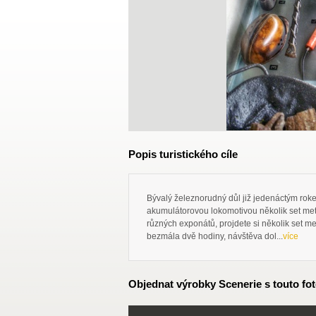
Popis turistického cíle
Bývalý železnorudný důl již jedenáctým rok
akumulátorovou lokomotivou několik set metr
různých exponátů, projdete si několik set m
bezmála dvě hodiny, návštěva dol...
více
Objednat výrobky Scenerie s touto fot