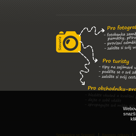
Webové
snazší
kl
Spolupráce se Scenerií
Bannery, odkazy