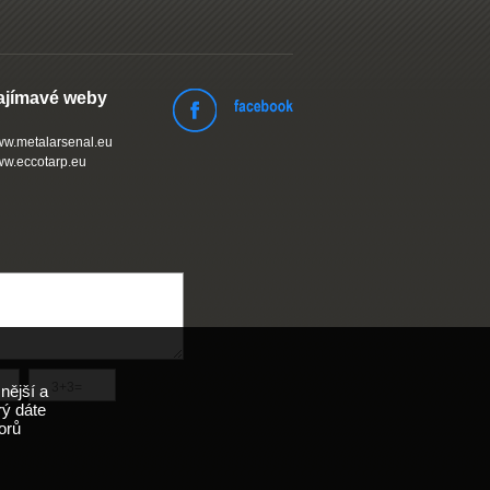
ajímavé weby
w.metalarsenal.eu
w.eccotarp.eu
nější a
rý dáte
orů