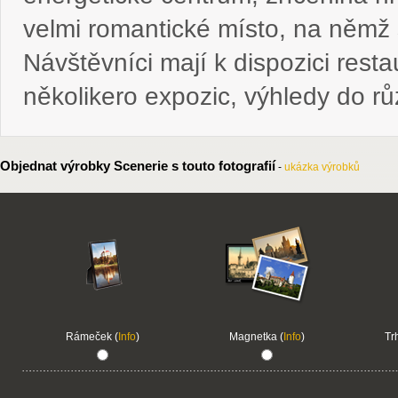
velmi romantické místo, na němž 
Návštěvníci mají k dispozici rest
několikero expozic, výhledy do růz
Objednat výrobky Scenerie s touto fotografií
-
ukázka výrobků
Rámeček (
Info
)
Magnetka (
Info
)
Tr