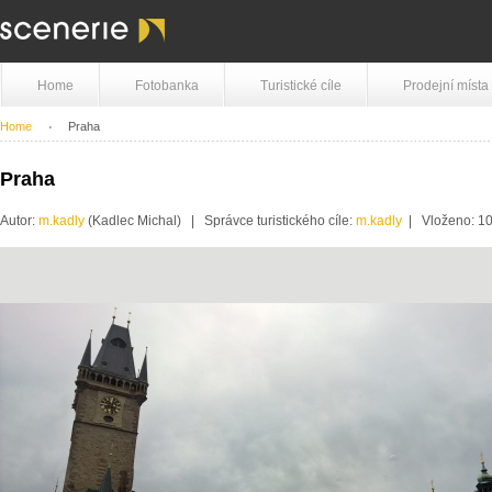
Home
Fotobanka
Turistické cíle
Prodejní místa
Home
Praha
Praha
Autor:
m.kadly
(Kadlec Michal) | Správce turistického cíle:
m.kadly
| Vloženo: 10