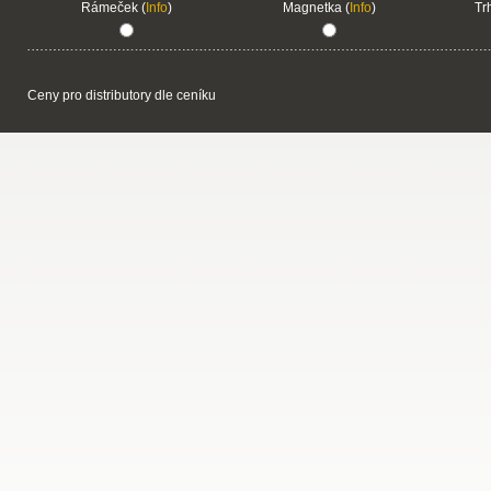
Rámeček (
Info
)
Magnetka (
Info
)
Tr
Ceny pro distributory dle ceníku