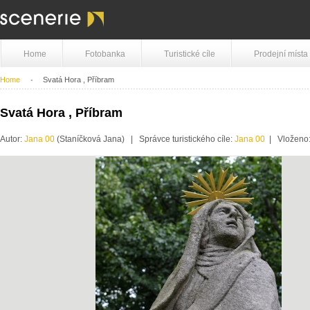
Home
Fotobanka
Turistické cíle
Prodejní místa
Home
Svatá Hora , Příbram
Svatá Hora , Příbram
Autor:
Jana 00
(Staníčková Jana) | Správce turistického cíle:
Jana 00
| Vloženo: