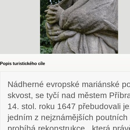
Popis turistického cíle
Nádherné evropské mariánské pout
skvost, se tyčí nad městem Příbra
14. stol. roku 1647 přebudovali je
jedním z nejznámějších poutních 
probíhá rekonstrukce , která práv