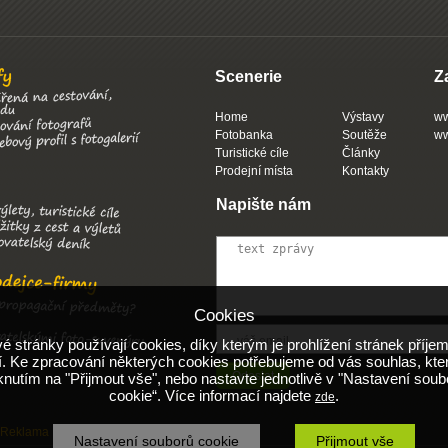
Scenerie
Z
Home
Výstavy
ww
Fotobanka
Soutěže
ww
Turistické cíle
Články
Prodejní místa
Kontakty
Napište nám
Cookies
 stránky používají cookies, díky kterým je prohlížení stránek příjem
. Ke zpracování některých cookies potřebujeme od vás souhlas, kte
iknutím na "Přijmout vše", nebo nastavte jednotlivě v "Nastavení soub
cookie“. Více informací najdete
.
zde
Reklama
Obchodní podmínky
Nápověda
Nastavení souborů cookie
Přijmout vše