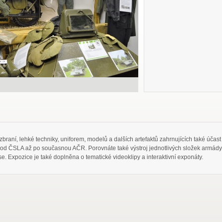
zbraní, lehké techniky, uniforem, modelů a dalších artefaktů zahrnujících také úča
od ČSLA až po současnou AČR. Porovnáte také výstroj jednotlivých složek armády, 
e. Expozice je také doplněna o tematické videoklipy a interaktivní exponáty.