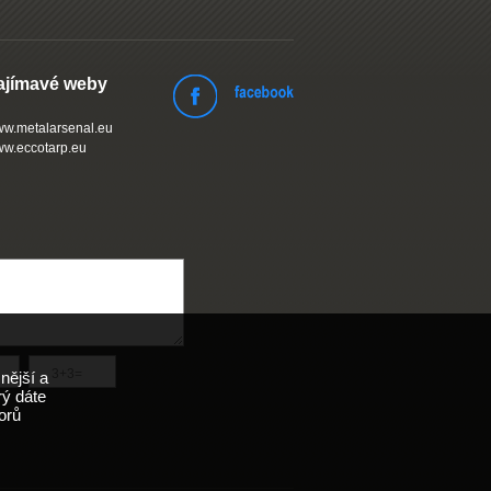
ajímavé weby
w.metalarsenal.eu
w.eccotarp.eu
nější a
rý dáte
orů