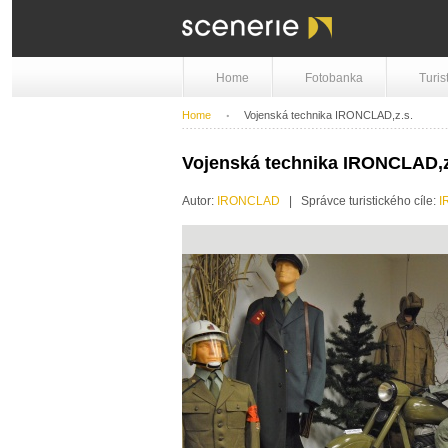
Home
Fotobanka
Turis
Home
Vojenská technika IRONCLAD,z.s.
Vojenská technika IRONCLAD,z
Autor:
IRONCLAD
| Správce turistického cíle:
I