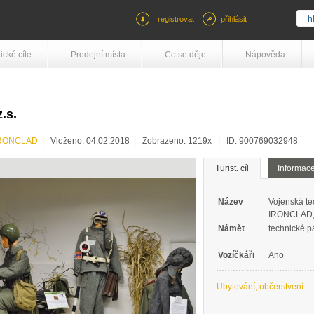
registrovat
přihlásit
tické cíle
Prodejní místa
Co se děje
Nápověda
.s.
RONCLAD
| Vloženo: 04.02.2018 | Zobrazeno: 1219x | ID: 900769032948
Turist. cíl
Informac
Název
Vojenská te
IRONCLAD,z
Námět
technické 
Vozíčkáři
Ano
Ubytování, občerstvení