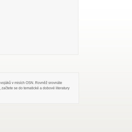
st vojáků v misích OSN. Rovněž srovnáte
začtete se do tematické a dobové literatury