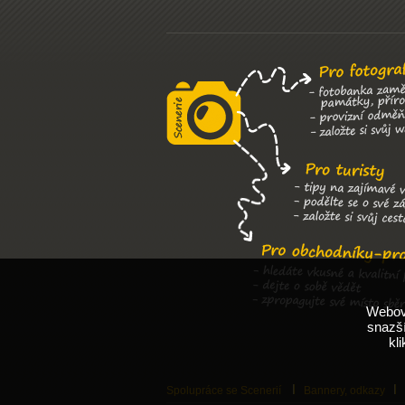
Webové
snazší
kl
Spolupráce se Scenerií
Bannery, odkazy