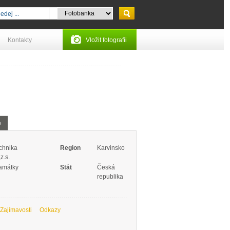
Kontakty
Vložit fotografii
e
chnika
Region
Karvinsko
.s.
památky
Stát
Česká
republika
Zajímavosti
Odkazy