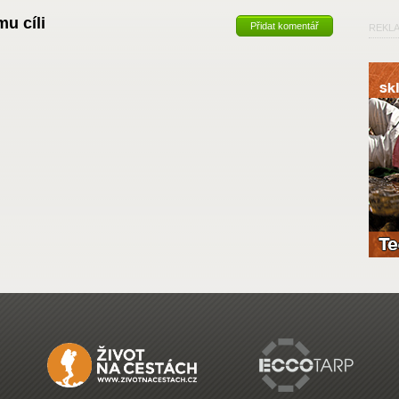
u cíli
Přidat komentář
REKL