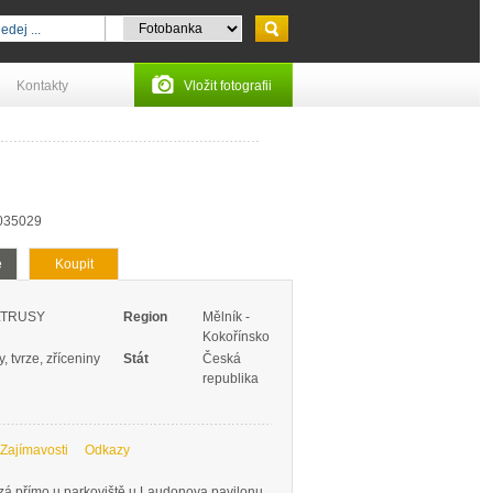
Kontakty
Vložit fotografii
0035029
e
Koupit
LTRUSY
Region
Mělník -
Kokořínsko
, tvrze, zříceniny
Stát
Česká
republika
Zajímavosti
Odkazy
ézá přímo u parkoviště u Laudonova pavilonu.