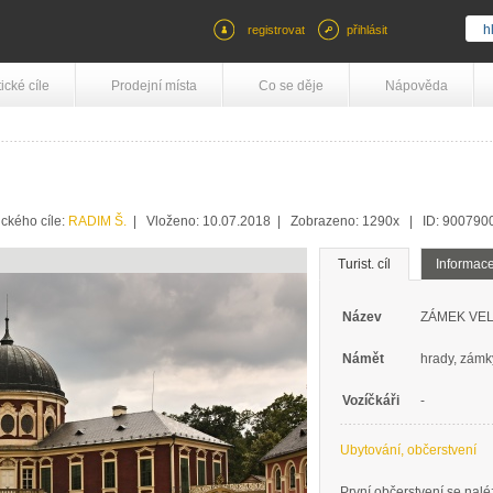
registrovat
přihlásit
tické cíle
Prodejní místa
Co se děje
Nápověda
ckého cíle:
RADIM Š.
| Vloženo: 10.07.2018 | Zobrazeno: 1290x | ID: 90079
Turist. cíl
Informac
Název
ZÁMEK VE
Námět
hrady, zámky
Vozíčkáři
-
Ubytování, občerstvení
První občerstvení se nal