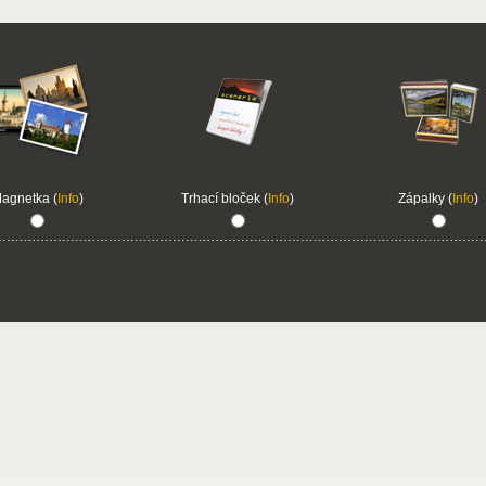
agnetka (
Info
)
Trhací bloček (
Info
)
Zápalky (
Info
)