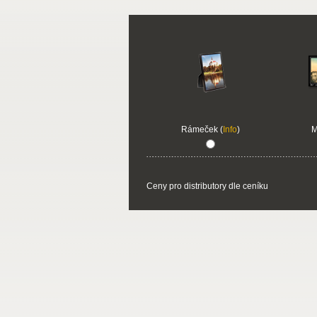
Rámeček (
Info
)
M
Ceny pro distributory dle ceníku