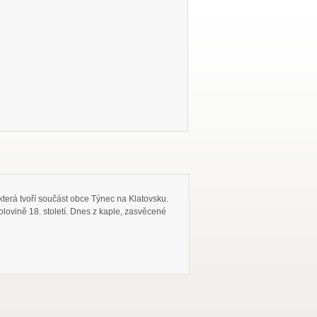
erá tvoří součást obce Týnec na Klatovsku.
lovině 18. století. Dnes z kaple, zasvěcené