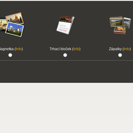
agnetka (
Info
)
Trhací bloček (
Info
)
Zápalky (
Info
)