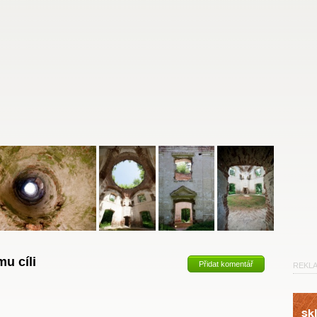
u cíli
Přidat komentář
REKL