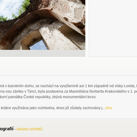
v barokním slohu, se nachází na vyvýšenině asi 1 km západně od vísky Loreta, kt
 na osu zámku v Týnci, byla postavena za Maxmiliána Norberta Krakovského v 1. po
urní památka České republiky, zbývá monumentální torzo.
 krátce využívána jako rozhledna, dnes již zůstaly zachovány j...
více
ografií
-
ukázka výrobků