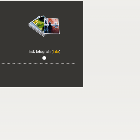
Tisk fotografií (
Info
)