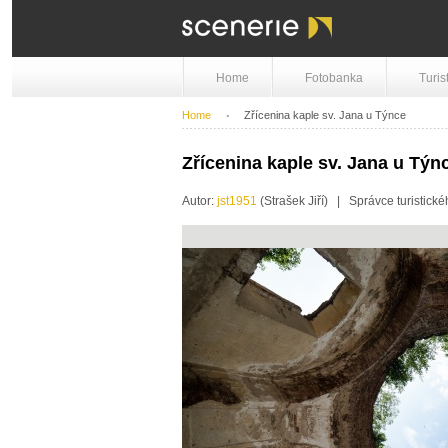
Home
Fotobanka
Turis
Home
Zřícenina kaple sv. Jana u Týnce
Zřícenina kaple sv. Jana u Týn
Autor:
jst1951
(Strašek Jiří) | Správce turistické