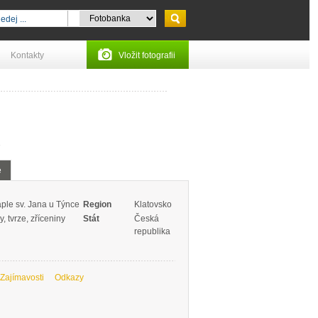
Kontakty
Vložit fotografii
1
e
aple sv. Jana u Týnce
Region
Klatovsko
, tvrze, zříceniny
Stát
Česká
republika
Zajímavosti
Odkazy