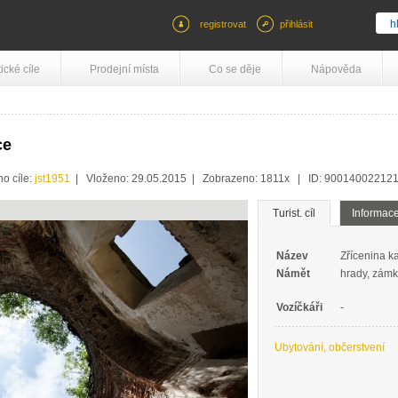
registrovat
přihlásit
tické cíle
Prodejní místa
Co se děje
Nápověda
ce
ho cíle:
jst1951
| Vloženo: 29.05.2015 | Zobrazeno: 1811x | ID: 90014002212
Turist. cíl
Informac
Název
Zřícenina k
Námět
hrady, zámky
Vozíčkáři
-
Ubytování, občerstvení