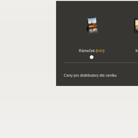
Rámeček (
Info
)
M
Ceny pro distributory dle ceníku