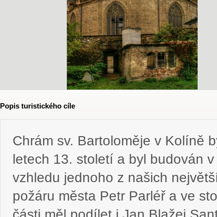
Popis turistického cíle
Chrám sv. Bartoloměje v Kolíně b
letech 13. století a byl budován 
vzhledu jednoho z našich největš
požáru města Petr Parléř a ve st
části měl podílet i Jan Blažej Sa