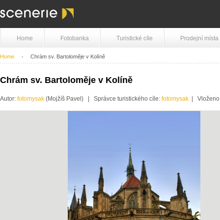
Home
Fotobanka
Turistické cíle
Prodejní místa
Home
Chrám sv. Bartoloměje v Kolíně
Chrám sv. Bartoloměje v Kolíně
Autor:
fotomysak
(Mojžíš Pavel) | Správce turistického cíle:
fotomysak
| Vloženo: