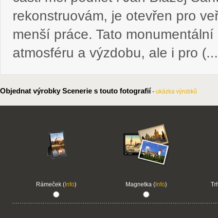
rekonstruovám, je otevřen pro veře
menší práce. Tato monumentální s
atmosféru a výzdobu, ale i pro (...
Objednat výrobky Scenerie s touto fotografií
-
ukázka výrobků
Rámeček (
Info
)
Magnetka (
Info
)
Tr