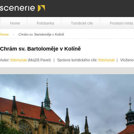
Home
Fotobanka
Turistické cíle
Prodejní místa
Home
Chrám sv. Bartoloměje v Kolíně
Chrám sv. Bartoloměje v Kolíně
Autor:
fotomysak
(Mojžíš Pavel) | Správce turistického cíle:
fotomysak
| Vloženo: