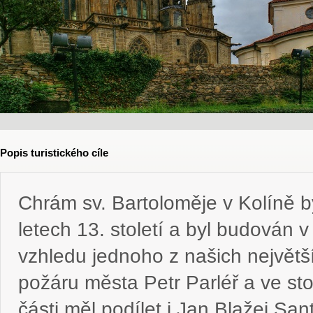
Popis turistického cíle
Chrám sv. Bartoloměje v Kolíně b
letech 13. století a byl budován 
vzhledu jednoho z našich největš
požáru města Petr Parléř a ve st
části měl podílet i Jan Blažej Sa