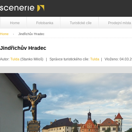
Home
Fotobanka
Turistické cíle
Prodejní místa
Home
Jindřichův Hradec
Jindřichův Hradec
Autor:
Tulda
(Stanko Miloš) | Správce turistického cíle:
Tulda
| Vloženo: 04.03.