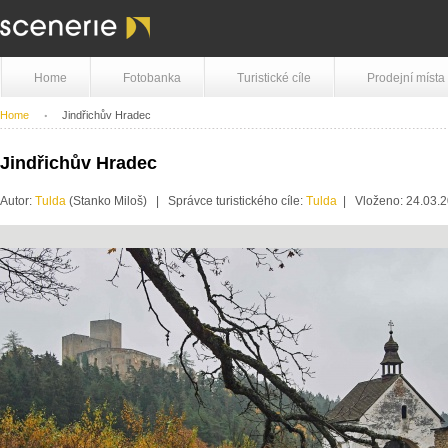
Home
Fotobanka
Turistické cíle
Prodejní místa
Home
Jindřichův Hradec
Jindřichův Hradec
Autor:
Tulda
(Stanko Miloš) | Správce turistického cíle:
Tulda
| Vloženo: 24.03.