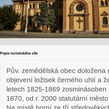
Popis turistického cíle
Pův. zemědělská obec doložena r.
objevení ložisek černého uhlí a že
letech 1825-1869 zosminásoben p
1870, od r. 2000 statutární město
Na místě horní ze tří středověkýc