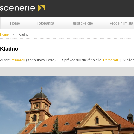
Home
Fotobanka
Turistické cíle
Prodejní místa
Home
Kladno
Kladno
Autor:
Pemaroll
(Kohoutová Petra) | Správce turistického cíle:
Pemaroll
| Vložen