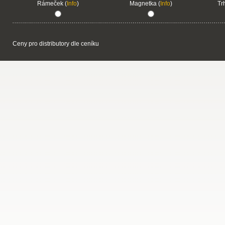
Rámeček (
Info
)
Magnetka (
Info
)
Tr
Ceny pro distributory dle ceníku