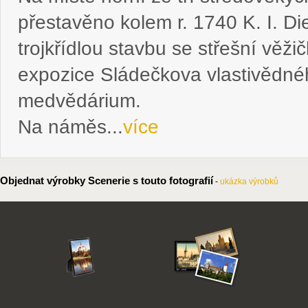
přestavěno kolem r. 1740 K. I. 
trojkřídlou stavbu se střešní věži
expozice Sládečkova vlastivědn
medvědárium.
Na náměs...
více
Objednat výrobky Scenerie s touto fotografií
-
ukázka výrobků