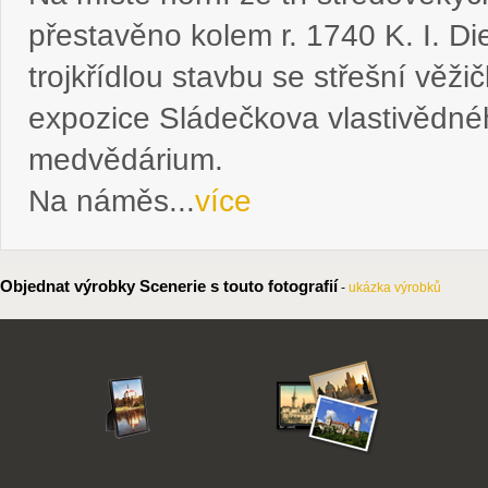
přestavěno kolem r. 1740 K. I. 
trojkřídlou stavbu se střešní věži
expozice Sládečkova vlastivědn
medvědárium.
Na náměs...
více
Objednat výrobky Scenerie s touto fotografií
-
ukázka výrobků