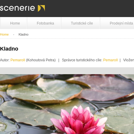
Home
Fotobanka
Turistické cíle
Prodejní místa
Home
Kladno
Kladno
Autor:
Pemaroll
(Kohoutová Petra) | Správce turistického cíle:
Pemaroll
| Vložen