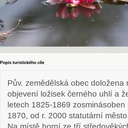
Popis turistického cíle
Pův. zemědělská obec doložena r.
objevení ložisek černého uhlí a že
letech 1825-1869 zosminásoben p
1870, od r. 2000 statutární město
Na místě horní ze tří středověkýc