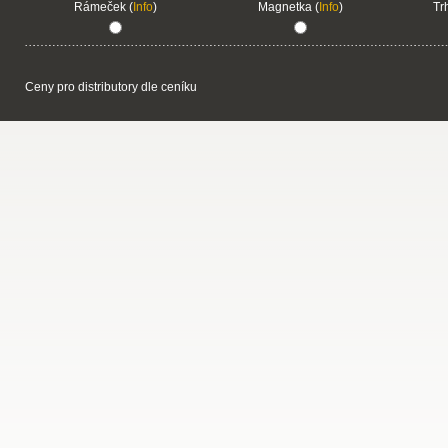
Rámeček (
Info
)
Magnetka (
Info
)
Tr
Ceny pro distributory dle ceníku