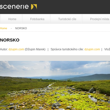
Home
Fotobanka
Turistické cíle
Prodejní místa
Home
NORSKO
NORSKO
Autor:
dzupin.com
(Džupin Marek) | Správce turistického cíle:
dzupin.com
| Vlož