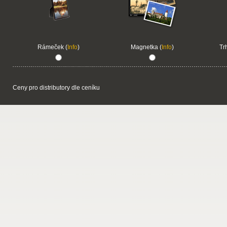
Rámeček (
Info
)
Magnetka (
Info
)
Tr
Ceny pro distributory dle ceníku