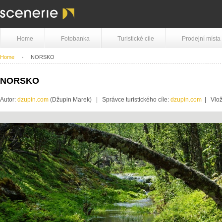
Home
Fotobanka
Turistické cíle
Prodejní místa
Home
NORSKO
NORSKO
Autor:
dzupin.com
(Džupin Marek) | Správce turistického cíle:
dzupin.com
| Vlož