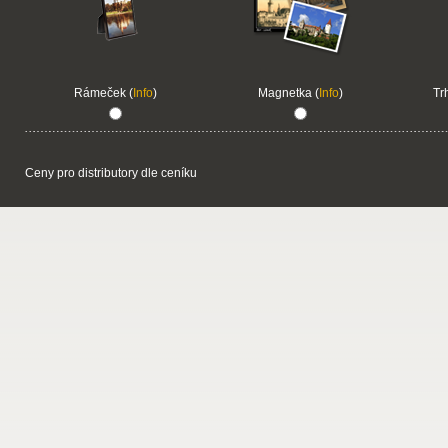
Rámeček (
Info
)
Magnetka (
Info
)
Tr
Ceny pro distributory dle ceníku