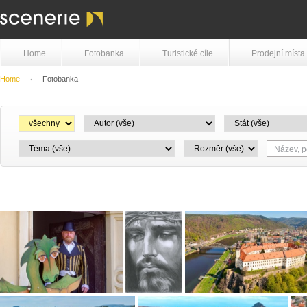
Home
Fotobanka
Turistické cíle
Prodejní místa
Home
Fotobanka