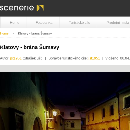
Home
Fotobanka
Turistické cíle
Prodejní místa
Home
Klatovy - brána Šumavy
Klatovy - brána Šumavy
Autor:
jst1951
(Strašek Jiří) | Správce turistického cíle:
jst1951
| Vloženo: 06.04