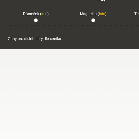
Rámeček (
Info
)
Magnetka (
Info
)
Tr
Ceny pro distributory dle ceníku