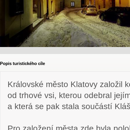
Popis turistického cíle
Královské město Klatovy založil k
od trhové vsi, kterou odebral jej
a která se pak stala součástí Klá
Pro založení města zde byla pol