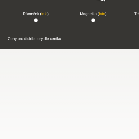
Rámeček (
Info
)
Magnetka (
Info
)
Tr
Ceny pro distributory dle ceníku