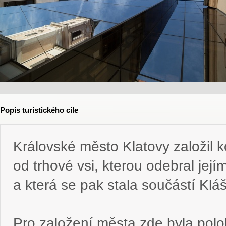
Popis turistického cíle
Královské město Klatovy založil k
od trhové vsi, kterou odebral jej
a která se pak stala součástí Klá
Pro založení města zde byla pol