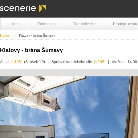
Home
Fotobanka
Turistické cíle
Prodejní místa
Home
Klatovy - brána Šumavy
Klatovy - brána Šumavy
Autor:
jst1951
(Strašek Jiří) | Správce turistického cíle:
jst1951
| Vloženo: 14.08