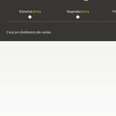
Rámeček (
Info
)
Magnetka (
Info
)
Tr
Ceny pro distributory dle ceníku