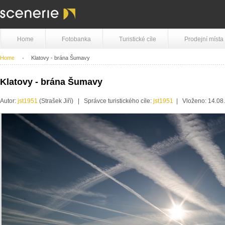
Home
Fotobanka
Turistické cíle
Prodejní místa
Home
Klatovy - brána Šumavy
Klatovy - brána Šumavy
Autor:
jst1951
(Strašek Jiří) | Správce turistického cíle:
jst1951
| Vloženo: 14.08