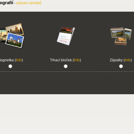
ografií
-
ukázka výrobků
agnetka (
Info
)
Trhací bloček (
Info
)
Zápalky (
Info
)