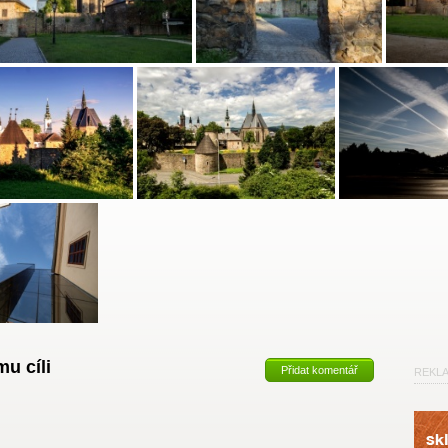
u cíli
Přidat komentář
REKL