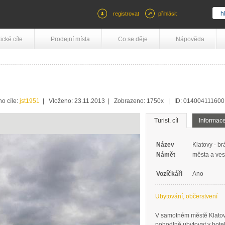
registrovat
přihlásit
tické cíle
Prodejní místa
Co se děje
Nápověda
ho cíle:
jst1951
| Vloženo: 23.11.2013 | Zobrazeno: 1750x | ID: 014004111600
Turist. cíl
Informac
Název
Klatovy - b
Námět
města a ves
Vozíčkáři
Ano
Ubytování, občerstvení
V samotném městě Klatovy 
pohodlně ubytovat v hotel