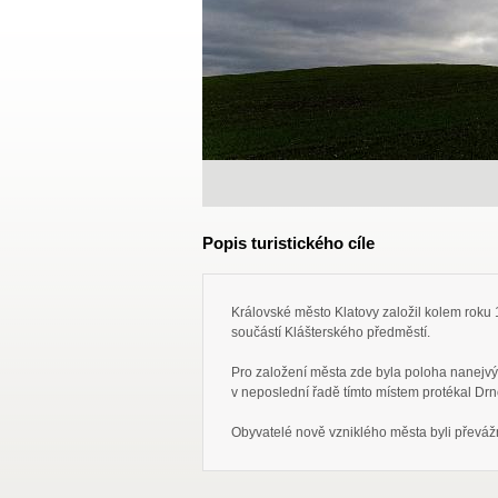
Popis turistického cíle
Královské město Klatovy založil kolem roku 1
součástí Klášterského předměstí.
Pro založení města zde byla poloha nanejvý
v neposlední řadě tímto místem protékal Drn
Obyvatelé nově vzniklého města byli převá