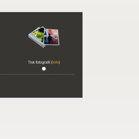
Tisk fotografií (
Info
)