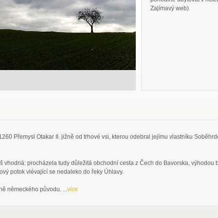
Zajímavý web)
260 Přemysl Otakar II. jižně od trhové vsi, kterou odebral jejímu vlastníku Soběhrdo
š vhodná: procházela tudy důležitá obchodní cesta z Čech do Bavorska, výhodou by
ový potok vlévající se nedaleko do řeky Úhlavy.
žně německého původu. ...
více