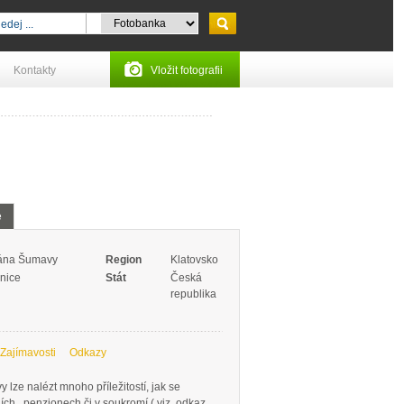
Kontakty
Vložit fotografii
e
rána Šumavy
Region
Klatovsko
nice
Stát
Česká
republika
Zajímavosti
Odkazy
lze nalézt mnoho příležitostí, jak se
ích , penzionech či v soukromí ( viz. odkaz