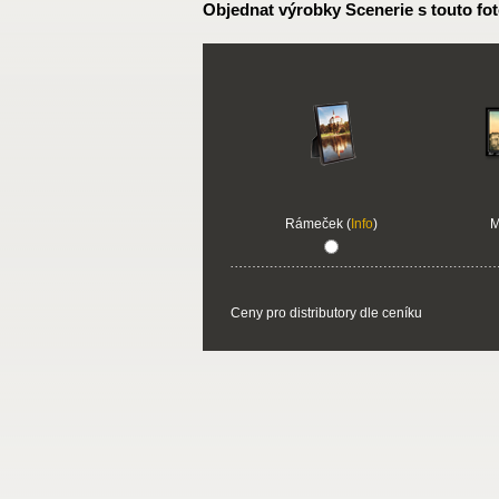
Objednat výrobky Scenerie s touto fot
Rámeček (
Info
)
M
Ceny pro distributory dle ceníku