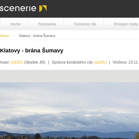
Home
Fotobanka
Turistické cíle
Prodejní místa
Home
Klatovy - brána Šumavy
Klatovy - brána Šumavy
Autor:
jst1951
(Strašek Jiří) | Správce turistického cíle:
jst1951
| Vloženo: 23.11