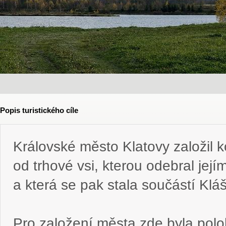
Popis turistického cíle
Královské město Klatovy založil k
od trhové vsi, kterou odebral jej
a která se pak stala součástí Klá
Pro založení města zde byla pol