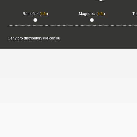
Rámeček (
Info
)
Magnetka (
Info
)
Tr
Ceny pro distributory dle ceníku