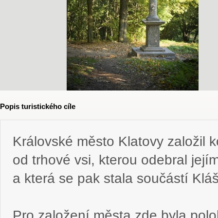
Popis turistického cíle
Královské město Klatovy založil k
od trhové vsi, kterou odebral jej
a která se pak stala součástí Klá
Pro založení města zde byla pol