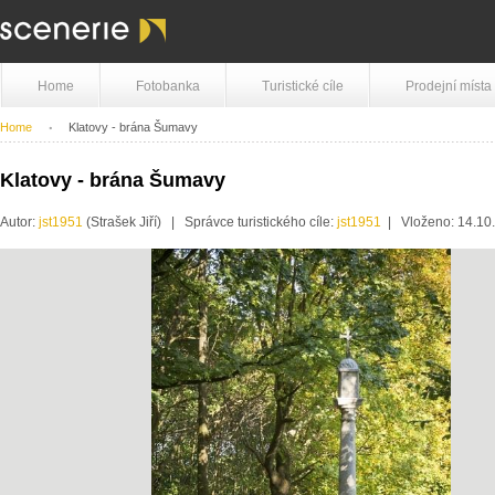
Home
Fotobanka
Turistické cíle
Prodejní místa
Home
Klatovy - brána Šumavy
Klatovy - brána Šumavy
Autor:
jst1951
(Strašek Jiří) | Správce turistického cíle:
jst1951
| Vloženo: 14.10